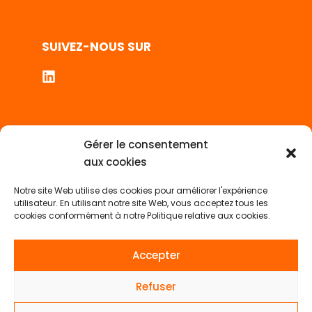
SUIVEZ-NOUS SUR
LES BONNES PRATIQUES
Gérer le consentement
aux cookies
ETUDE DE CAS CLIENT : STORYTELLERS MEDIAS
& LES EDITEURS DE PRESSE
Notre site Web utilise des cookies pour améliorer l'expérience
LES MEILLEURS CONTENUS MARKETING DE 2025
utilisateur. En utilisant notre site Web, vous acceptez tous les
(CHAPITRE 2)
cookies conformément à notre Politique relative aux cookies.
COMMENT REUSSIR VOTRE ETUDE DE CAS ?
Accepter
LE LEAD NURTURING : POUR CONVERTIR VOS
PROSPECTS EN CLIENTS PLUS RAPIDEMENT.
Refuser