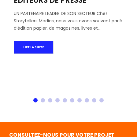
EDITEURS DE PRESSE
UN PARTENAIRE LEADER DE SON SECTEUR Chez
Storytellers Medias, nous vous avons souvent parlé
d’édition papier, de magazines, livres et…
LIRE LA SUITE
1
2
3
4
5
6
7
8
CONSULTEZ-NOUS POUR VOTRE PROJET